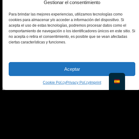
Gestionar el consentimiento
alguno.
Para brindar las mejores experiencias, utilizamos tecnologías como
P2: ¿EraseID requiere una tarjeta de crédito?
cookies para almacenar y/o acceder a información del dispositivo. Si
acepta el uso de estas tecnologías, podremos procesar datos como el
No. Puedes empezar a usar EraseID inmediatamente
comportamiento de navegación o los identificadores únicos en este sitio. Si
sin necesidad de ingresar información de pago. En
no acepta o retira el consentimiento, es posible que se vean afectadas
EraseID, creemos en ofrecer a los usuarios una prueba
ciertas características y funciones.
gratuita para que puedan explorar todo el potencial de la
aplicación antes de tomar cualquier decisión de compra.
P3: ¿Son realistas las mejoras de la sonrisa?
Aceptar
¡Por supuesto! EraseID utiliza IA avanzada, entrenada
Cookie Policy
Privacy Policy
Imprint
para reconocer la estructura y las expresiones faciales.
Esto le permite simular el movimiento muscular real,
garantizando que las sonrisas generadas se vean
completamente naturales, ya sea una sonrisa sutil o una
sonrisa amplia.
Q4: ¿Están seguros mis datos en EraseID?
Sí. En EraseID nos tomamos muy en serio la privacidad