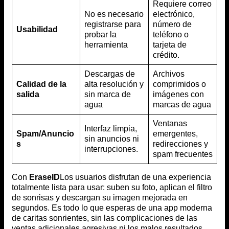
Requiere correo
No es necesario
electrónico,
registrarse para
número de
Usabilidad
probar la
teléfono o
herramienta
tarjeta de
crédito.
Descargas de
Archivos
Calidad de la
alta resolución y
comprimidos o
salida
sin marca de
imágenes con
agua
marcas de agua
Ventanas
Interfaz limpia,
Spam/Anuncio
emergentes,
sin anuncios ni
s
redirecciones y
interrupciones.
spam frecuentes
Con
EraseID
Los usuarios disfrutan de una experiencia
totalmente lista para usar: suben su foto, aplican el filtro
de sonrisas y descargan su imagen mejorada en
segundos. Es todo lo que esperas de una app moderna
de caritas sonrientes, sin las complicaciones de las
ventas adicionales agresivas ni los malos resultados.