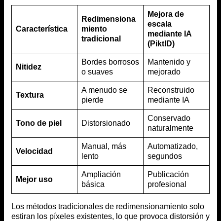
Mejora de
Redimensiona
escala
Característica
miento
mediante IA
tradicional
(PiktID)
Bordes borrosos
Mantenido y
Nitidez
o suaves
mejorado
A menudo se
Reconstruido
Textura
pierde
mediante IA
Conservado
Tono de piel
Distorsionado
naturalmente
Manual, más
Automatizado,
Velocidad
lento
segundos
Ampliación
Publicación
Mejor uso
básica
profesional
Los métodos tradicionales de redimensionamiento solo
estiran los píxeles existentes, lo que provoca distorsión y