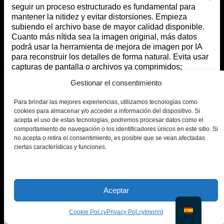
seguir un proceso estructurado es fundamental para
mantener la nitidez y evitar distorsiones. Empieza
subiendo el archivo base de mayor calidad disponible.
Cuanto más nítida sea la imagen original, más datos
podrá usar la herramienta de mejora de imagen por IA
para reconstruir los detalles de forma natural. Evita usar
capturas de pantalla o archivos ya comprimidos;
contienen menos datos, lo que dificulta la recuperación
Gestionar el consentimiento
de texturas finas.
Para brindar las mejores experiencias, utilizamos tecnologías como
Siempre usa la función de escalado con IA antes de
cookies para almacenar y/o acceder a información del dispositivo. Si
añadir elementos creativos como filtros, texto o
acepta el uso de estas tecnologías, podremos procesar datos como el
superposiciones. Estas mejoras deben aplicarse
comportamiento de navegación o los identificadores únicos en este sitio. Si
después del proceso de resolución para evitar artefactos
no acepta o retira el consentimiento, es posible que se vean afectadas
de nitidez o manchas de color desiguales. Mantén las
ciertas características y funciones.
proporciones de la imagen; evita recortarla o cambiar su
tamaño antes de escalarla, ya que esto puede
distorsionar la alineación de rostros u objetos al
aumentar el número de píxeles.
Aceptar
Para un mayor control creativo, experimenta con
diferentes escalas, como 2× y 4×. Las escalas más altas
Cookie Policy
Privacy Policy
Imprint
generan detalles más finos, pero también requieren más