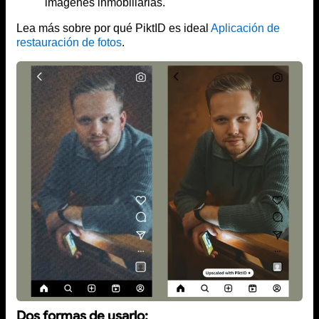
imágenes inmobiliarias.
Lea más sobre por qué PiktID es ideal
Aplicación de
restauración de fotos
.
Dos formas de usarlo: