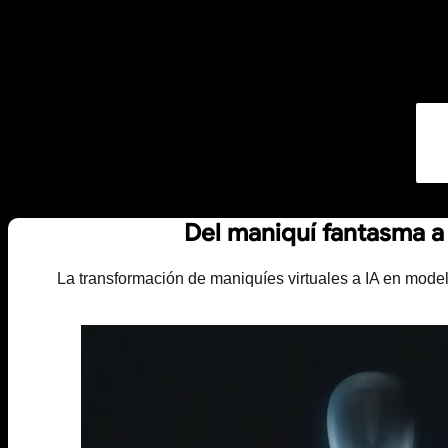
Del maniquí fantasma a 
La transformación de maniquíes virtuales a IA en mode