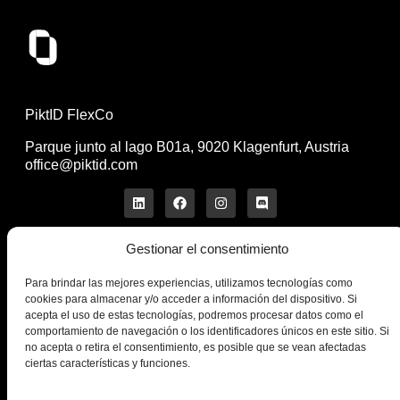
PiktID FlexCo
Parque junto al lago B01a, 9020 Klagenfurt, Austria
office@piktid.com
Gestionar el consentimiento
Legal
Para brindar las mejores experiencias, utilizamos tecnologías como
Pie de imprenta
cookies para almacenar y/o acceder a información del dispositivo. Si
Condiciones de servicio
acepta el uso de estas tecnologías, podremos procesar datos como el
comportamiento de navegación o los identificadores únicos en este sitio. Si
Política de privacidad
no acepta o retira el consentimiento, es posible que se vean afectadas
Galletas
ciertas características y funciones.
Compañía
Producto
Sobre nosotros
En el modelo