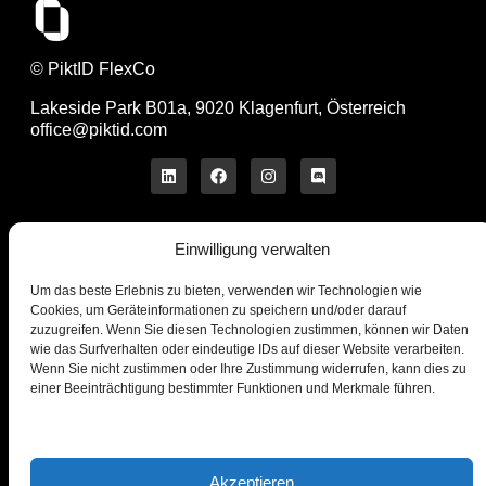
© PiktID FlexCo
Lakeside Park B01a, 9020 Klagenfurt, Österreich
office@piktid.com
Einwilligung verwalten
Rechtliches
Impressum
Um das beste Erlebnis zu bieten, verwenden wir Technologien wie
Allgemeine
Cookies, um Geräteinformationen zu speichern und/oder darauf
Nutzungsbedingungen
zuzugreifen. Wenn Sie diesen Technologien zustimmen, können wir Daten
Datenschutzbestimmungen
wie das Surfverhalten oder eindeutige IDs auf dieser Website verarbeiten.
Wenn Sie nicht zustimmen oder Ihre Zustimmung widerrufen, kann dies zu
Cookies
einer Beeinträchtigung bestimmter Funktionen und Merkmale führen.
Unternehmen
Produkt
Über uns
On-Model
Blog
Studio
Kontaktiere uns
Preise
Akzeptieren