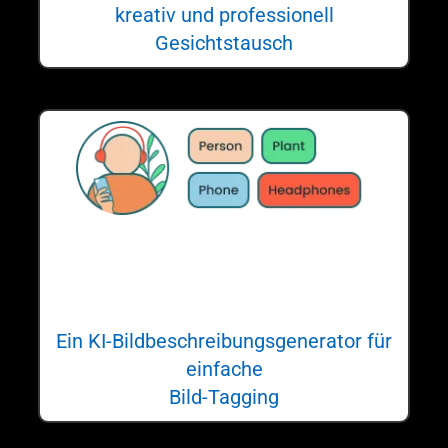
kreativ und professionell
Gesichtstausch
TagID
Ein KI-Bildbeschreibungsgenerator für
einfache
Bild-Tagging